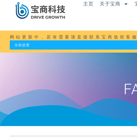
内
主页
关于宝商
容
跳
至
正
文
网站更新中，若有需要请直接联系宝商值班客服：1
当前进度
F