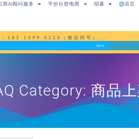
宝商AI顾问服务
平价社群电商
招募
语言
82 1399 0220（微信同号）...
60%
AQ Category: 商品