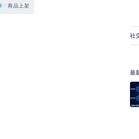
伴
/
商品上架
社
最