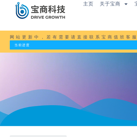
内
主页
关于宝商
容
跳
至
正
文
网站更新中，若有需要请直接联系宝商值班客服：1
当前进度