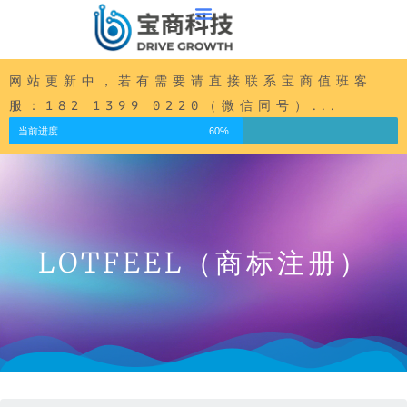
内
容
跳
至
网站更新中，若有需要请直接联系宝商值班客
正
服：182 1399 0220（微信同号）...
文
当前进度
60%
LOTFEEL（商标注册）