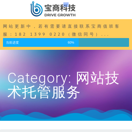
内
容
跳
至
网站更新中，若有需要请直接联系宝商值班客
正
服：182 1399 0220（微信同号）...
文
当前进度
60%
Category: 网站技
术托管服务