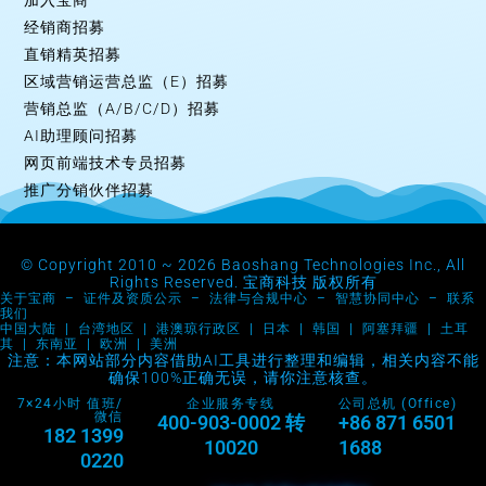
加入宝商
经销商招募
直销精英招募
区域营销运营总监（E）招募
营销总监（A/B/C/D）招募
AI助理顾问招募
网页前端技术专员招募
推广分销伙伴招募
© Copyright 2010 ~ 2026 Baoshang Technologies Inc., All
Rights Reserved. 宝商科技 版权所有
关于宝商
–
证件及资质公示
–
法律与合规中心
–
智慧协同中心
–
联系
我们
中国大陆 | 台湾地区 | 港澳琼行政区 | 日本 | 韩国 | 阿塞拜疆 | 土耳
其 | 东南亚 | 欧洲 | 美洲
注意：本网站部分内容借助AI工具进行整理和编辑，相关内容不能
确保100%正确无误，请你注意核查。
7×24小时 值班/
企业服务专线
公司总机 (Office)
微信
400-903-0002 转
+86 871 6501
182 1399
10020
1688
0220