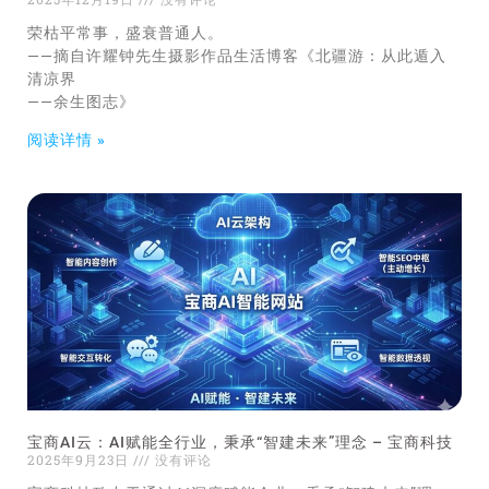
荣枯平常事，盛衰普通人。
——摘自许耀钟先生摄影作品生活博客《北疆游：从此遁入
清凉界
——余生图志》
阅读详情 »
宝商AI云：AI赋能全行业，秉承“智建未来”理念 – 宝商科技
2025年9月23日
没有评论