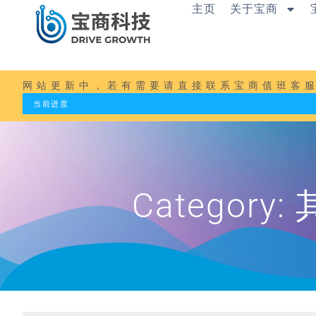
内
主页
关于宝商
容
跳
至
正
文
网站更新中，若有需要请直接联系宝商值班客服：1
当前进度
Categor