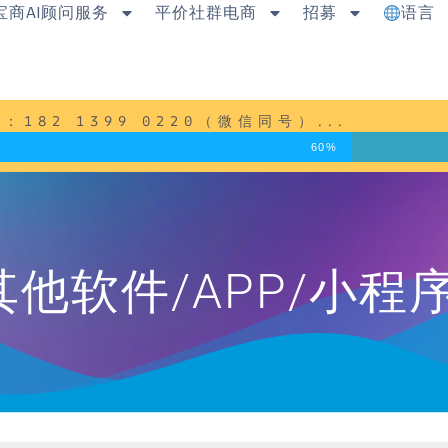
宝商AI顾问服务
平价社群电商
招募
语言
82 1399 0220（微信同号）...
60%
y: 其他软件/APP/