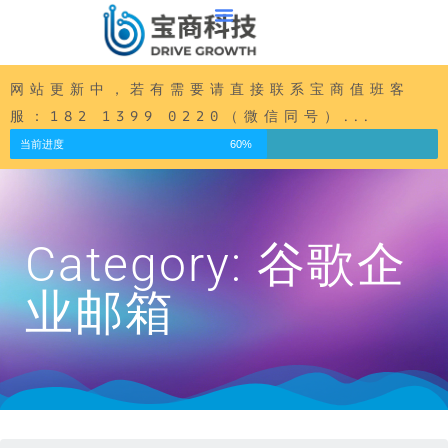
内
容
跳
至
网站更新中，若有需要请直接联系宝商值班客
正
服：182 1399 0220（微信同号）...
文
当前进度
60%
Category: 谷歌企
业邮箱