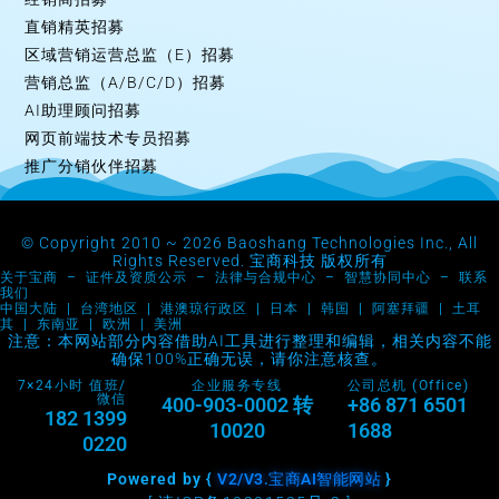
直销精英招募
区域营销运营总监（E）招募
营销总监（A/B/C/D）招募
AI助理顾问招募
网页前端技术专员招募
推广分销伙伴招募
© Copyright 2010 ~ 2026 Baoshang Technologies Inc., All
Rights Reserved. 宝商科技 版权所有
关于宝商
–
证件及资质公示
–
法律与合规中心
–
智慧协同中心
–
联系
我们
中国大陆 | 台湾地区 | 港澳琼行政区 | 日本 | 韩国 | 阿塞拜疆 | 土耳
其 | 东南亚 | 欧洲 | 美洲
注意：本网站部分内容借助AI工具进行整理和编辑，相关内容不能
确保100%正确无误，请你注意核查。
7×24小时 值班/
企业服务专线
公司总机 (Office)
微信
400-903-0002 转
+86 871 6501
182 1399
10020
1688
0220
Powered by {
V2/V3.宝商AI智能网站
}